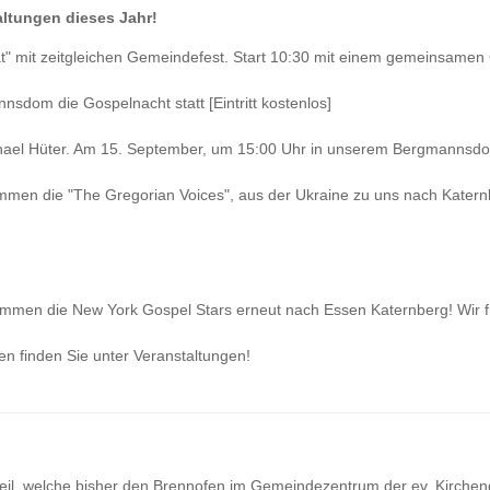
ltungen dieses Jahr!
" mit zeitgleichen Gemeindefest. Start 10:30 mit einem gemeinsamen 
sdom die Gospelnacht statt [Eintritt kostenlos]
ichael Hüter. Am 15. September, um 15:00 Uhr in unserem Bergmanns
men die "The Gregorian Voices", aus der Ukraine zu uns nach Katern
men die New York Gospel Stars erneut nach Essen Katernberg! Wir fr
n finden Sie unter Veranstaltungen!
dtteil, welche bisher den Brennofen im Gemeindezentrum der ev. Kirc