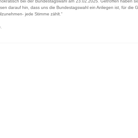
mokratisch bei der Bundestagswahl am 23.02.2025. Getroffen haben sic
eisen darauf hin, dass uns die Bundestagswahl ein Anliegen ist, für di
ilzunehmen- jede Stimme zählt.“
.