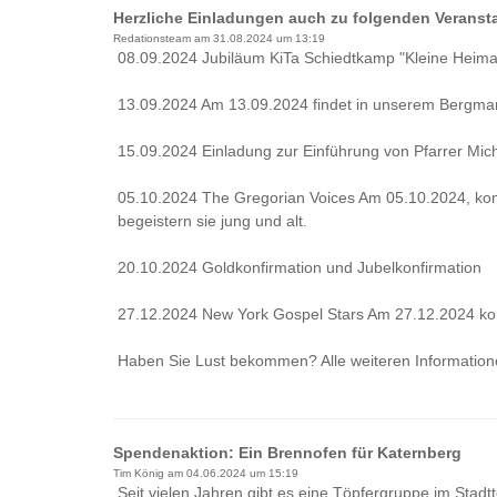
Herzliche Einladungen auch zu folgenden Veransta
Redationsteam am
31.08.2024 um 13:19
08.09.2024 Jubiläum KiTa Schiedtkamp "Kleine Heimat
13.09.2024 Am 13.09.2024 findet in unserem Bergmann
15.09.2024 Einladung zur Einführung von Pfarrer M
05.10.2024 The Gregorian Voices Am 05.10.2024, kom
begeistern sie jung und alt.
20.10.2024 Goldkonfirmation und Jubelkonfirmation
27.12.2024 New York Gospel Stars Am 27.12.2024 kom
Haben Sie Lust bekommen? Alle weiteren Informatione
Spendenaktion: Ein Brennofen für Katernberg
Tim König am
04.06.2024 um 15:19
Seit vielen Jahren gibt es eine Töpfergruppe im Sta